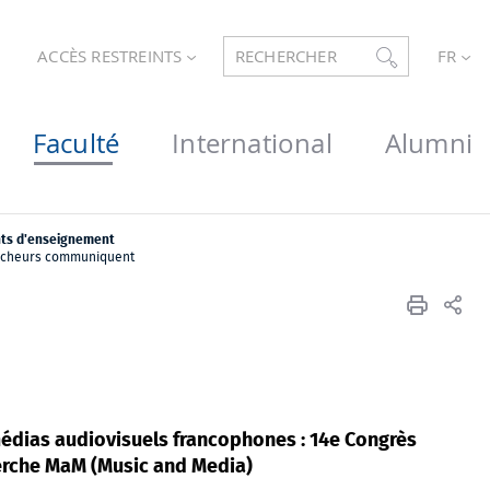
ACCÈS RESTREINTS
RECHERCHER
FR
Faculté
International
Alumni
ts d'enseignement
rcheurs communiquent
édias audiovisuels francophones : 14e Congrès
erche MaM (Music and Media)